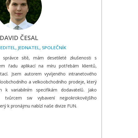
DAVID ČESAL
EDITEL, JEDNATEL, SPOLEČNÍK
, správce sítě, mám desetileté zkušenosti s
sem řadu aplikací na míru potřebám klientů,
tací. Jsem autorem vyvíjeného intranetového
loobchodního a velkoobchodního prodeje, který
m k variabilním specifikám dodavatelů. Jako
 tvůrcem sw vybavení nejpokrokovějšího
terý k pronájmu nabízí naše divize FUN.