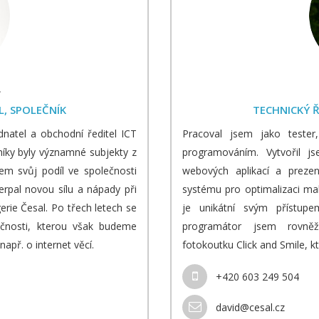
L
L, SPOLEČNÍK
TECHNICKÝ Ř
dnatel a obchodní ředitel ICT
Pracoval jsem jako tester
níky byly významné subjekty z
programováním. Vytvořil j
sem svůj podíl ve společnosti
webových aplikací a prezen
erpal novou sílu a nápady při
systému pro optimalizaci ma
rie Česal. Po třech letech se
je unikátní svým přístupe
ečnosti, kterou však budeme
programátor jsem rovněž
např. o internet věcí.
fotokoutku Click and Smile, k
+420 603 249 504
david@cesal.cz