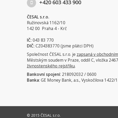
+420 603 433 900
ČESAL s.r.o.
Ružinovská 1162/10
142 00 Praha 4 - Krč
IČ:
043 83 770
DIČ:
CZ04383770 (jsme plátci DPH)
Společnost ČESAL s.r.o. je
zapsaná v obchodním 
Městským soudem v Praze, oddíl C, vložka 246
živnostenského rejstříku
.
Bankovní spojení
: 218092032 / 0600
Banka
: GE Money Bank, a.s., Vyskočilova 1422/1
© 2015 ČESAL s.r.o.