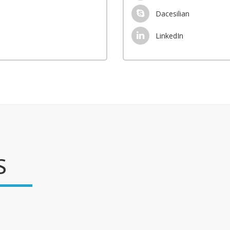
Dacesilian
LinkedIn
S