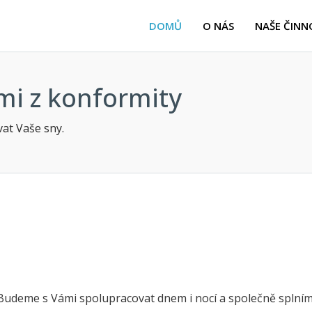
DOMŮ
O NÁS
NAŠE ČINN
mi z konformity
at Vaše sny.
 Budeme s Vámi spolupracovat dnem i nocí a společně splním