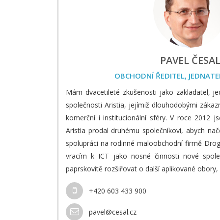
PAVEL ČESA
OBCHODNÍ ŘEDITEL, JEDNATE
Mám dvacetileté zkušenosti jako zakladatel, je
společnosti Aristia, jejímiž dlouhodobými zákaz
komerční i institucionální sféry. V roce 2012 j
Aristia prodal druhému společníkovi, abych nač
spolupráci na rodinné maloobchodní firmě Droge
vracím k ICT jako nosné činnosti nové spol
paprskovitě rozšiřovat o další aplikované obory, 
+420 603 433 900
pavel@cesal.cz